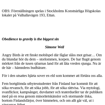
OBS: Föreställningen spelas i Stockholms Konstnärliga Högskolas
lokaler på
Valhallavägen 193, Ettan.
Obedience to gravity is the biggest sin
Simone Weil
Angry Birds är ett finskt mobilspel där fåglar slåss mot grisar… Om
du blundar hör du dem – storlommen, korpen. De har flugit genom
mörkret från de tusen sjöarnas land för att låta vreden sjunga. Nu är
de här – hämndens budbärare.
För i den utsattes hjärta sover en eld som kommer att förtära oss alla.
Fem bortglömda utbytesstudenter från Finland har kommit för att
söka revansch, för att söka jobb, för att söka rättvisa. Via mytologi,
svanflickor, kampsånger, duvdamer och teaterdueller tar de publiken
med på en resa genom minoritetskänslor och stormande ilska,
bortom Finlandsfärjor, över himmelen, och om allt går väl, ut i
vingarnas frihet.