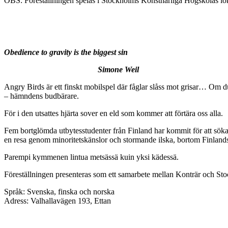
OBS: Föreställningen spelas i Stockholms Konstnärliga Högskolas lo
Obedience to gravity is the biggest sin
Simone Weil
Angry Birds är ett finskt mobilspel där fåglar slåss mot grisar… Om d
– hämndens budbärare.
För i den utsattes hjärta sover en eld som kommer att förtära oss alla.
Fem bortglömda utbytesstudenter från Finland har kommit för att söka 
en resa genom minoritetskänslor och stormande ilska, bortom Finlandsfä
Parempi kymmenen lintua metsässä kuin yksi kädessä
.
Föreställningen presenteras som ett samarbete mellan Konträr och S
Språk:
Svenska, finska och norska
Adress:
Valhallavägen 193, Ettan