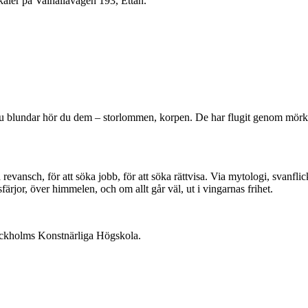
kaler på
Valhallavägen 193, Ettan.
u blundar hör du dem – storlommen, korpen. De har flugit genom mörkret
revansch, för att söka jobb, för att söka rättvisa. Via mytologi, svanfl
rjor, över himmelen, och om allt går väl, ut i vingarnas frihet.
tockholms Konstnärliga Högskola.