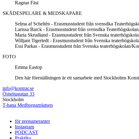
Ragnar Fäst
SKÅDESPELARE & MEDSKAPARE
Selma af Scheltén - Erasmusstudent från svensdka Teaterhögskol
Larissa Barck - Erasmusstudent från svensdka Teaterhögskolan/K
Maria Skrudland - Erasmusstudent från Svenska teaterhögskolan/
Willjam Tigertedt - Erasmusstudent från Svenska teaterhögskolan
Essi Parkas - Erasmusstudent från Svenska teaterhögskolan/Konst
FOTO
Emma Eastop
Den här föreställningen är ett samarbete med Stockholms Kons
info@kontrar.se
Östgötagatan 33
Stockholm
T-bana Medborgarplatsen
för prenumeranter
Instagram
PODCAST
Praktika