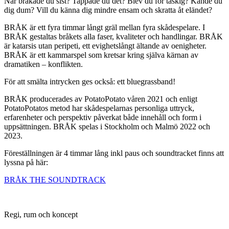
När bråkade du sist? Tappade du det? Blev du för taskig? Kände du
dig dum? Vill du känna dig mindre ensam och skratta åt eländet?
BRÅK är ett fyra timmar långt gräl mellan fyra skådespelare. I
BRÅK gestaltas bråkets alla faser, kvaliteter och handlingar. BRÅK
är katarsis utan peripeti, ett evighetslångt ältande av oenigheter.
BRÅK är ett kammarspel som kretsar kring själva kärnan av
dramatiken – konflikten.
För att smälta intrycken ges också: ett bluegrassband!
BRÅK producerades av PotatoPotato våren 2021 och enligt
PotatoPotatos metod har skådespelarnas personliga uttryck,
erfarenheter och perspektiv påverkat både innehåll och form i
uppsättningen. BRÅK spelas i Stockholm och Malmö 2022 och
2023.
Föreställningen är 4 timmar lång inkl paus och soundtracket finns att
lyssna på här:
BRÅK THE SOUNDTRACK
Regi, rum och koncept