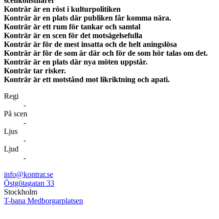
scenkonstnärer
Konträr är en röst i kulturpolitiken
Konträr är en plats där publiken får komma nära.
Konträr är ett rum för tankar och samtal
Konträr är en scen för det motsägelsefulla
Konträr är för de mest insatta och de helt aningslösa
Konträr är för de som är där och för de som hör talas om det.
Konträr är en plats där nya möten uppstår.
Konträr tar risker.
Konträr är ett motstånd mot likriktning och apati.
Regi
-
På scen
-
Ljus
-
Ljud
-
info@kontrar.se
Östgötagatan 33
Stockholm
T-bana Medborgarplatsen