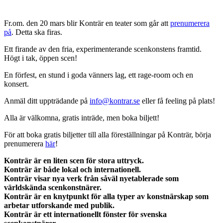
Fr.om. den 20 mars blir Konträr en teater som går att
prenumerera
på
. Detta ska firas.
Ett firande av den fria, experimenterande scenkonstens framtid.
Högt i tak, öppen scen!
En förfest, en stund i goda vänners lag, ett rage-room och en
konsert.
Anmäl ditt uppträdande på
info@kontrar.se
eller få feeling på plats!
Alla är välkomna, gratis inträde, men boka biljett!
För att boka gratis biljetter till alla föreställningar på Konträr, börja
prenumerera
här
!
Konträr är en liten scen för stora uttryck.
Konträr är både lokal och internationell.
Konträr visar nya verk från såväl nyetablerade som
världskända scenkonstnärer.
Konträr är en knytpunkt för alla typer av konstnärskap som
arbetar utforskande med publik.
Konträr är ett internationellt fönster för svenska