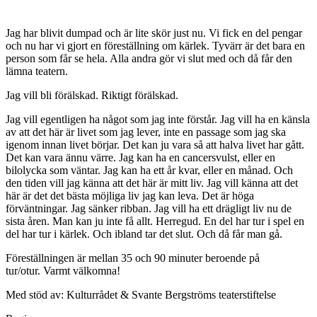
Jag har blivit dumpad och är lite skör just nu. Vi fick en del pengar
och nu har vi gjort en föreställning om kärlek. Tyvärr är det bara en
person som får se hela. Alla andra gör vi slut med och då får den
lämna teatern.
Jag vill bli förälskad. Riktigt förälskad.
Jag vill egentligen ha något som jag inte förstår. Jag vill ha en känsla
av att det här är livet som jag lever, inte en passage som jag ska
igenom innan livet börjar. Det kan ju vara så att halva livet har gått.
Det kan vara ännu värre. Jag kan ha en cancersvulst, eller en
bilolycka som väntar. Jag kan ha ett år kvar, eller en månad. Och
den tiden vill jag känna att det här är mitt liv. Jag vill känna att det
här är det det bästa möjliga liv jag kan leva. Det är höga
förväntningar. Jag sänker ribban. Jag vill ha ett drägligt liv nu de
sista åren. Man kan ju inte få allt. Herregud. En del har tur i spel en
del har tur i kärlek. Och ibland tar det slut. Och då får man gå.
Föreställningen är mellan 35 och 90 minuter beroende på
tur/otur. Varmt välkomna!
Med stöd av: Kulturrådet & Svante Bergströms teaterstiftelse