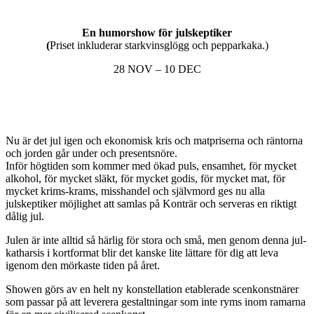
En humorshow för julskeptiker
(
Priset inkluderar starkvinsglögg och pepparkaka.)
28 NOV – 10 DEC
Nu är det jul igen och ekonomisk kris och matpriserna och räntorna
och jorden går under och presentsnöre.
Inför högtiden som kommer med ökad puls, ensamhet, för mycket
alkohol, för mycket släkt, för mycket godis, för mycket mat, för
mycket krims-krams, misshandel och självmord ges nu alla
julskeptiker möjlighet att samlas på Konträr och serveras en riktigt
dålig jul.
Julen är inte alltid så härlig för stora och små, men genom denna jul-
katharsis i kortformat blir det kanske lite lättare för dig att leva
igenom den mörkaste tiden på året.
Showen görs av en
helt ny konstellation etablerade scenkonstnärer
som passar på att leverera gestaltningar som inte ryms inom ramarna