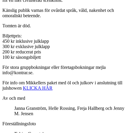
för en mer civiliserad scenkonst.
Känslig publik varnas för ovårdat språk, våld, nakenhet och
omoraliskt beteende.
Tomten är död.
Biljettpris:
450 kr inklusive julklapp
300 kr exklusive julklapp
200 kr reducerat pris
100 kr säsongsbiljett
För stora gruppbokningar eller företagsbokningar mejla
info@kontrar.se.
För info om Mikkellers paket med öl och julkorv i anslutning till
julshowen
KLICKA HÄR
Av och med
Janna Granström, Helle Rossing, Freja Hallberg och Jenny
M. Jensen
Föreställningsfoto