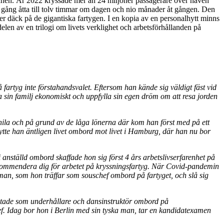
schen. År 2022 kryssade mer än 24 miljoner passagerare över haven
 i gång åtta till tolv timmar om dagen och nio månader åt gången. Den
ck på de gigantiska fartygen. I en kopia av en personalhytt minns
len av en trilogi om livets verklighet och arbetsförhållanden på
rtyg inte förstahandsvalet. Eftersom han kände sig väldigt fäst vid
ja sin familj ekonomiskt och uppfylla sin egen dröm om att resa jorden
nila och på grund av de låga lönerna där kom han först med på ett
tte han äntligen livet ombord mot livet i Hamburg, där han nu bor
 anställd ombord skaffade hon sig först 4 års arbetslivserfarenhet på
 rekommendera dig för arbetet på kryssningsfartyg. När Covid-pandemin
 man, som hon träffar som souschef ombord på fartyget, och slå sig
etade som underhållare och dansinstruktör ombord på
. Idag bor hon i Berlin med sin tyska man, tar en kandidatexamen