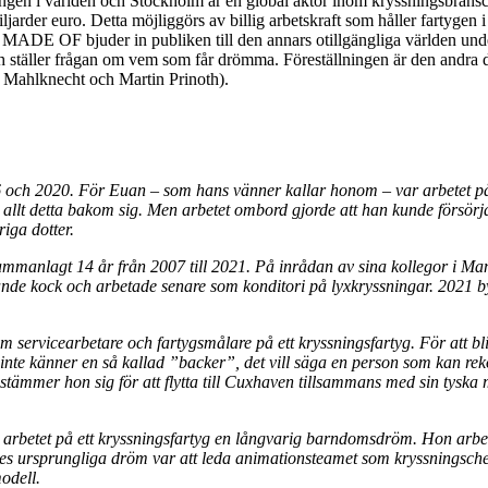
ringen i världen och Stockholm är en global aktör inom kryssningsbran
jarder euro. Detta möjliggörs av billig arbetskraft som håller fartygen
F bjuder in publiken till den annars otillgängliga världen under dä
 ställer frågan om vem som får drömma. Föreställningen är den andra de
 Mahlknecht och Martin Prinoth).
och 2020. För Euan – som hans vänner kallar honom – var arbetet på fa
na allt detta bakom sig. Men arbetet ombord gjorde att han kunde försör
iga dotter.
ammanlagt 14 år från 2007 till 2021. På inrådan av sina kollegor i Ma
nde kock och arbetade senare som konditori på lyxkryssningar. 2021 by
 servicearbetare och fartygsmålare på ett kryssningsfartyg. För att bli
 du inte känner en så kallad ”backer”, det vill säga en person som kan
stämmer hon sig för att flytta till Cuxhaven tillsammans med sin tyska
 arbetet på ett kryssningsfartyg en långvarig barndomsdröm. Hon arb
s ursprungliga dröm var att leda animationsteamet som kryssningschef
odell.