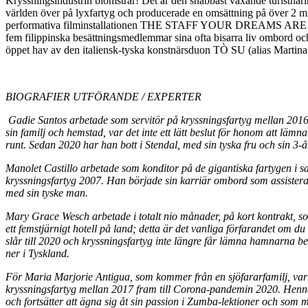
Kryssningsindustrin blomstrar! Det är den snabbast växande turistnä
världen över på lyxfartyg och producerade en omsättning på över 2 mil
performativa filminstallationen THE STAFF YOUR DREAMS ARE MADE O
fem filippinska besättningsmedlemmar sina ofta bisarra liv ombord och
öppet hav av den italiensk-tyska konstnärsduon TÒ SU (alias Martina
BIOGRAFIER UTFÖRANDE / EXPERTER
Gadie Santos arbetade som servitör på kryssningsfartyg mellan 2016 
sin familj och hemstad, var det inte ett lätt beslut för honom att läm
runt. Sedan 2020 har han bott i Stendal, med sin tyska fru och sin 3-år
Manolet Castillo arbetade som konditor på de gigantiska fartygen i s
kryssningsfartyg 2007. Han började sin karriär ombord som assistera
med sin tyske man.
Mary Grace Wesch arbetade i totalt nio månader, på kort kontrakt, som
ett femstjärnigt hotell på land; detta är det vanliga förfarandet om
slår till 2020 och kryssningsfartyg inte längre får lämna hamnarna be
ner i Tyskland.
För Maria Marjorie Antigua, som kommer från en sjöfararfamilj, var
kryssningsfartyg mellan 2017 fram till Corona-pandemin 2020. Henne
och fortsätter att ägna sig åt sin passion i Zumba-lektioner och som m