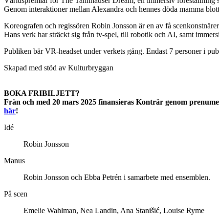
Världspremiär för The Tannhauser Dream, en immersiv föreställning 
Genom interaktioner mellan Alexandra och hennes döda mamma blottläggs
Koreografen och regissören Robin Jonsson är en av få scenkonstnärer 
Hans verk har sträckt sig från tv-spel, till robotik och AI, samt immers
Publiken bär VR-headset under verkets gång
. Endast 7 personer i pub
Skapad
​​med stöd av Kulturbryggan
BOKA FRIBILJETT?
Från och med 20 mars 2025 finansieras Konträr genom prenumerant
här
!
Idé
Robin Jonsson
Manus
Robin Jonsson och Ebba Petrén i samarbete med ensemblen.
På scen
Emelie Wahlman, Nea Landin, Ana Stanišić, Louise Ryme