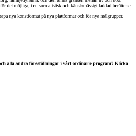
org, familjedynamik och den tunna gränsen mellan liv och död.
 det möjliga, i en surrealistisk och känslomässigt laddad berättelse.
skapa nya konstformat på nya plattformar och för nya målgrupper.
h alla andra föreställningar i vårt ordinarie program? Klicka