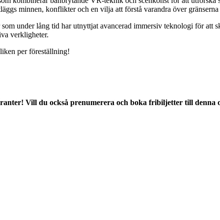
som kombinerar banbrytande VR-teknik och scenkonst för att utforska s
 minnen, konflikter och en vilja att förstå varandra över gränserna för
som under lång tid har utnyttjat avancerad immersiv teknologi för att 
iva verkligheter.
liken per föreställning!
er! Vill du också prenumerera och boka fribiljetter till denna oc