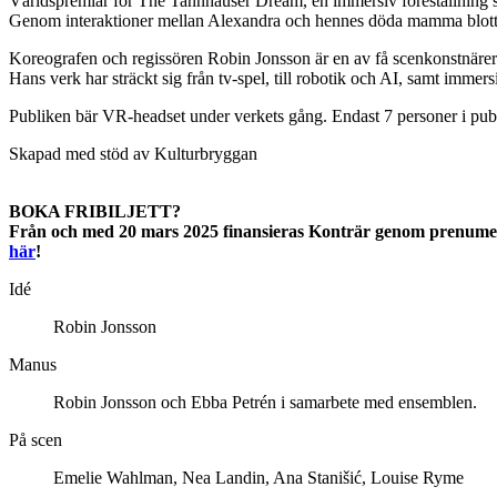
Världspremiär för The Tannhauser Dream, en immersiv föreställning 
Genom interaktioner mellan Alexandra och hennes döda mamma blottläggs
Koreografen och regissören Robin Jonsson är en av få scenkonstnärer 
Hans verk har sträckt sig från tv-spel, till robotik och AI, samt immers
Publiken bär VR-headset under verkets gång
. Endast 7 personer i pub
Skapad
​​med stöd av Kulturbryggan
BOKA FRIBILJETT?
Från och med 20 mars 2025 finansieras Konträr genom prenumerant
här
!
Idé
Robin Jonsson
Manus
Robin Jonsson och Ebba Petrén i samarbete med ensemblen.
På scen
Emelie Wahlman, Nea Landin, Ana Stanišić, Louise Ryme