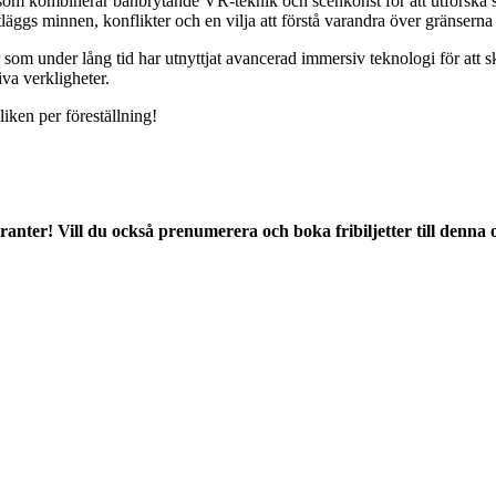
som kombinerar banbrytande VR-teknik och scenkonst för att utforska s
 minnen, konflikter och en vilja att förstå varandra över gränserna för
som under lång tid har utnyttjat avancerad immersiv teknologi för att 
iva verkligheter.
liken per föreställning!
er! Vill du också prenumerera och boka fribiljetter till denna oc