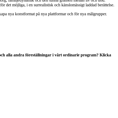
org, familjedynamik och den tunna gränsen mellan liv och död.
 det möjliga, i en surrealistisk och känslomässigt laddad berättelse.
skapa nya konstformat på nya plattformar och för nya målgrupper.
h alla andra föreställningar i vårt ordinarie program? Klicka