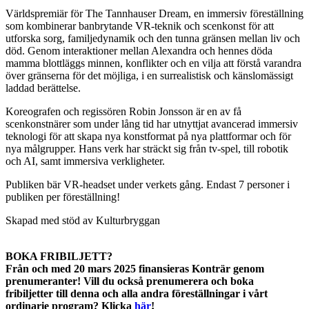
Världspremiär för The Tannhauser Dream, en immersiv föreställning
som kombinerar banbrytande VR-teknik och scenkonst för att
utforska sorg, familjedynamik och den tunna gränsen mellan liv och
död. Genom interaktioner mellan Alexandra och hennes döda
mamma blottläggs minnen, konflikter och en vilja att förstå varandra
över gränserna för det möjliga, i en surrealistisk och känslomässigt
laddad berättelse.
Koreografen och regissören Robin Jonsson är en av få
scenkonstnärer som under lång tid har utnyttjat avancerad immersiv
teknologi för att skapa nya konstformat på nya plattformar och för
nya målgrupper. Hans verk har sträckt sig från tv-spel, till robotik
och AI, samt immersiva verkligheter.
Publiken bär VR-headset under verkets gång
. Endast 7 personer i
publiken per föreställning!
Skapad
​​med stöd av Kulturbryggan
BOKA FRIBILJETT?
Från och med 20 mars 2025 finansieras Konträr genom
prenumeranter! Vill du också prenumerera och boka
fribiljetter till denna och alla andra föreställningar i vårt
ordinarie program? Klicka
här
!