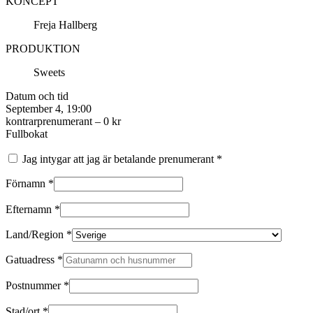
KONCEPT
Freja Hallberg
PRODUKTION
Sweets
Datum och tid
September 4, 19:00
kontrarprenumerant –
0
kr
Fullbokat
Jag intygar att jag är betalande prenumerant
*
Förnamn
*
Efternamn
*
Land/Region
*
Gatuadress
*
Postnummer
*
Stad/ort
*