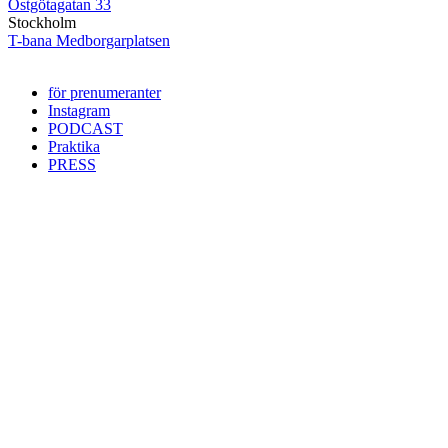
Östgötagatan 33
Stockholm
T-bana Medborgarplatsen
för prenumeranter
Instagram
PODCAST
Praktika
PRESS