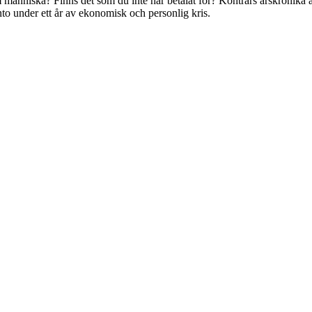
änniska? Finns det som du inte har betalat för? Konträrs årskrönika är 
nto under ett år av ekonomisk och personlig kris.