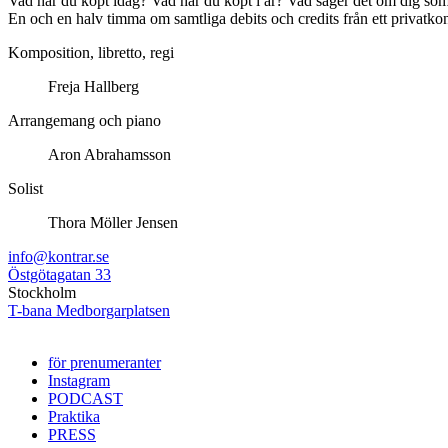
Vad har du köpt idag? Vad har du köpt i år? Vad säger det om dig som m
En och en halv timma om samtliga debits och credits från ett privatko
Komposition, libretto, regi
Freja Hallberg
Arrangemang och piano
Aron Abrahamsson
Solist
Thora Möller Jensen
info@kontrar.se
Östgötagatan 33
Stockholm
T-bana Medborgarplatsen
för prenumeranter
Instagram
PODCAST
Praktika
PRESS