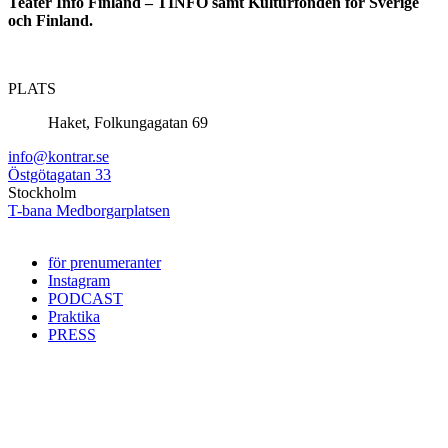
Teater Info Finland – TINFO samt Kulturfonden för Sverige
och Finland.
PLATS
Haket, Folkungagatan 69
info@kontrar.se
Östgötagatan 33
Stockholm
T-bana Medborgarplatsen
för prenumeranter
Instagram
PODCAST
Praktika
PRESS