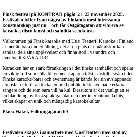
Finsk festival på KONTRÄR pågår 21–23 november 2025.
Festivalen lyfter fram några av Finlands mest intressanta
konstnärskap just nu – och får Östgötagatan att vibrera av
karaoke, disco tanssi och samtida scenkonst.
Välkommen på Finsk karaoke med Uusi Teatteri! Karaoke i Finland
är mer än bara underhållning, det är en plats där människor kan
samlas, dela sina upplevelser och finna stöd i varandra och
eventuellt SPÅRA UR!
Karaoken har en stark förankringen i det finska samhället och spelar
en viktig roll som källa till gemenskap och tröst, särskilt i svåra tider.
Finska karaoke-barer och evenemang är kända för sin avslappnade
atmosfär och för att locka en bred publik, inklusive både erfarna
sångare och de som bara vill ha kul. Dessutom är det vanligt att se
en blandning av finskspråkiga låtar och mer internationella hits,
vilket skapar en unik och mångsidig karaokekultur.
Plats: Haket, Folkungagatan 69
Festivalen skapas i samarbete med UusiTeatteri med stöd av