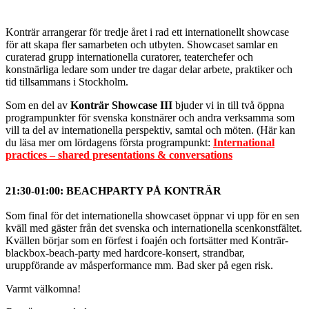
Konträr arrangerar för tredje året i rad ett internationellt showcase
för att skapa fler samarbeten och utbyten. Showcaset samlar en
curaterad grupp internationella curatorer, teaterchefer och
konstnärliga ledare som under tre dagar delar arbete, praktiker och
tid tillsammans i Stockholm.
Som en del av
Konträr Showcase III
bjuder vi in till två öppna
programpunkter för svenska konstnärer och andra verksamma som
vill ta del av internationella perspektiv, samtal och möten. (Här kan
du läsa mer om lördagens första programpunkt:
International
practices – shared presentations & conversations
)
21:30-01:00:
BEACHPARTY PÅ KONTRÄR
Som final för det internationella showcaset öppnar vi upp för en sen
kväll med gäster från det svenska och internationella scenkonstfältet.
Kvällen börjar som en förfest i foajén och fortsätter med Konträr-
blackbox-beach-party med hardcore-konsert, strandbar,
uruppförande av måsperformance mm. Bad sker på egen risk.
Varmt välkomna!