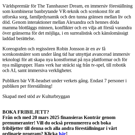
Världspremiär för The Tannhauser Dream, en immersiv föreställning
som kombinerar banbrytande VR-teknik och scenkonst för att
utforska sorg, familjedynamik och den tunna gränsen mellan liv och
död. Genom interaktioner mellan Alexandra och hennes döda
mamma blottläggs minnen, konflikter och en vilja att förstå varandra
över gränserna för det möjliga, i en surrealistisk och känslomässigt
laddad berättelse.
Koreografen och regissören Robin Jonsson är en av få
scenkonstnärer som under lång tid har utnyttjat avancerad immersiv
teknologi för att skapa nya konstformat på nya plattformar och för
nya målgrupper. Hans verk har sträckt sig från tv-spel, till robotik
och AI, samt immersiva verkligheter.
Publiken bär VR-headset under verkets gång
. Endast 7 personer i
publiken per föreställning!
Skapad
​​med stöd av Kulturbryggan
BOKA FRIBILJETT?
Från och med 20 mars 2025 finansieras Konträr genom
prenumeranter! Vill du också prenumerera och boka
fribiljetter till denna och alla andra föreställningar i vårt
ordinarie program? Klicka
här
!