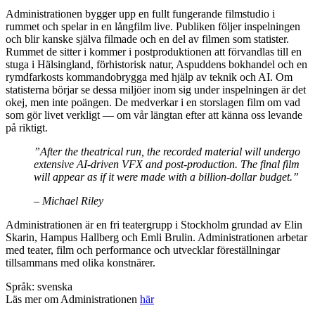
Administrationen bygger upp en fullt fungerande filmstudio i
rummet och spelar in en långfilm live. Publiken följer inspelningen
och blir kanske själva filmade och en del av filmen som statister.
Rummet de sitter i kommer i postproduktionen att förvandlas till en
stuga i Hälsingland, förhistorisk natur, Aspuddens bokhandel och en
rymdfarkosts kommandobrygga med hjälp av teknik och AI. Om
statisterna börjar se dessa miljöer inom sig under inspelningen är det
okej, men inte poängen. De medverkar i en storslagen film om vad
som gör livet verkligt — om vår längtan efter att känna oss levande
på riktigt.
”After the theatrical run, the recorded material will undergo
extensive AI-driven VFX and post-production. The final film
will appear as if it were made with a billion-dollar budget.”
– Michael Riley
Administrationen är en fri teatergrupp i Stockholm grundad av Elin
Skarin, Hampus Hallberg och Emli Brulin. Administrationen arbetar
med teater, film och performance och utvecklar föreställningar
tillsammans med olika konstnärer.
Språk: svenska
Läs mer om Administrationen
här